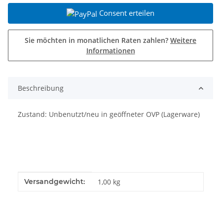
Consent erteilen
Sie möchten in monatlichen Raten zahlen?
Weitere
Informationen
Beschreibung
Zustand: Unbenutzt/neu in geöffneter OVP (Lagerware)
Produkteigenschaft
Wert
Versandgewicht:
1,00 kg