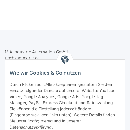
MIA Industrie Automation GmbH
Hochkampstr. 68a
45881 Gelsenkirchen
Wie wir Cookies & Co nutzen
Tel.: +49 (0)209 58900406
Fax: +49 (0)209 58904572
Durch Klicken auf „Alle akzeptieren“ gestatten Sie den
Einsatz folgender Dienste auf unserer Website: YouTube,
shop@mia-automation.de
Vimeo, Google Analytics, Google Ads, Google Tag
Gesetzliche Informationen
Manager, PayPal Express Checkout und Ratenzahlung.
Sie können die Einstellung jederzeit ändern
(Fingerabdruck-Icon links unten). Weitere Details finden
Informationen
Sie unter
Konfigurieren
und in unserer
Datenschutzerklärung
.