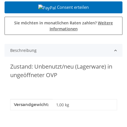
Consent erteilen
Sie möchten in monatlichen Raten zahlen?
Weitere
Informationen
Beschreibung
Zustand: Unbenutzt/neu (Lagerware) in
ungeöffneter OVP
Produkteigenschaft
Wert
Versandgewicht:
1,00 kg