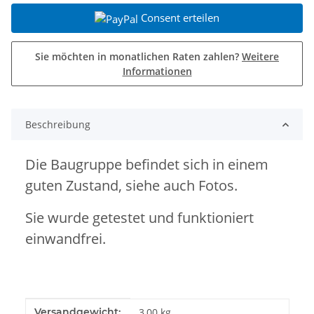
Consent erteilen
Sie möchten in monatlichen Raten zahlen?
Weitere
Informationen
Beschreibung
Die Baugruppe befindet sich in einem
guten Zustand, siehe auch Fotos.
Sie wurde getestet und funktioniert
einwandfrei.
Produkteigenschaft
Wert
Versandgewicht:
3,00 kg