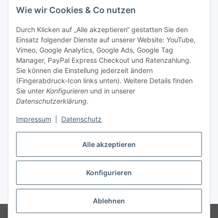
45881 Gelsenkirchen
Wie wir Cookies & Co nutzen
Tel.: +49 (0)209 58900406
Fax: +49 (0)209 58904572
Durch Klicken auf „Alle akzeptieren“ gestatten Sie den
Einsatz folgender Dienste auf unserer Website: YouTube,
shop@mia-automation.de
Vimeo, Google Analytics, Google Ads, Google Tag
Manager, PayPal Express Checkout und Ratenzahlung.
Gesetzliche Informationen
Sie können die Einstellung jederzeit ändern
(Fingerabdruck-Icon links unten). Weitere Details finden
Informationen
Sie unter
Konfigurieren
und in unserer
Datenschutzerklärung
.
Impressum
|
Datenschutz
Alle akzeptieren
Konfigurieren
Vertrag widerrufen
* Alle Preise zzgl. gesetzlicher USt., zzgl.
Versand
Ablehnen
© MIA industrie automation GmbH
Besucherzähler: 817323