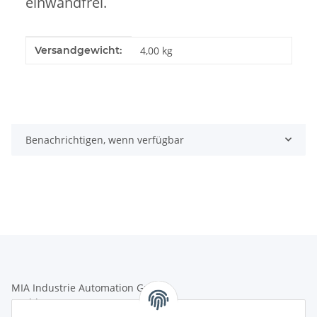
einwandfrei.
Produkteigenschaft
Wert
Versandgewicht:
4,00 kg
Benachrichtigen, wenn verfügbar
MIA Industrie Automation GmbH
Hochkampstr. 68a