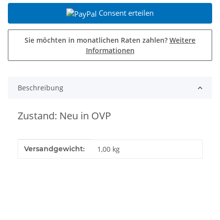
Consent erteilen
Sie möchten in monatlichen Raten zahlen?
Weitere
Informationen
Beschreibung
Zustand: Neu in OVP
Produkteigenschaft
Wert
Versandgewicht:
1,00 kg