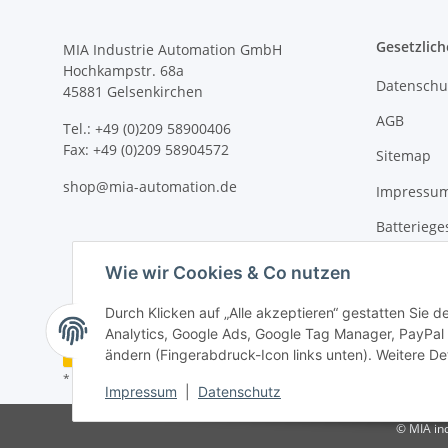
Gesetzlich
MIA Industrie Automation GmbH
Hochkampstr. 68a
Datenschu
45881 Gelsenkirchen
AGB
Tel.: +49 (0)209 58900406
Fax: +49 (0)209 58904572
Sitemap
shop@mia-automation.de
Impressu
Batteriege
Widerrufs
Wie wir Cookies & Co nutzen
Durch Klicken auf „Alle akzeptieren“ gestatten Sie 
Analytics, Google Ads, Google Tag Manager, PayPal 
Vertrag widerrufen
ändern (Fingerabdruck-Icon links unten). Weitere Det
* Alle Preise zzgl. gesetzlicher USt., zzgl.
Versand
Impressum
|
Datenschutz
© MIA in