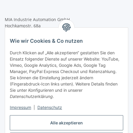
MIA Industrie Automation GmbH
Hochkampstr. 68a
45881 Gelsenkirchen
Wie wir Cookies & Co nutzen
Tel.: +49 (0)209 58900406
Fax: +49 (0)209 58904572
Durch Klicken auf „Alle akzeptieren“ gestatten Sie den
Einsatz folgender Dienste auf unserer Website: YouTube,
shop@mia-automation.de
Vimeo, Google Analytics, Google Ads, Google Tag
Gesetzliche Informationen
Manager, PayPal Express Checkout und Ratenzahlung.
Sie können die Einstellung jederzeit ändern
(Fingerabdruck-Icon links unten). Weitere Details finden
Informationen
Sie unter
Konfigurieren
und in unserer
Datenschutzerklärung
.
Impressum
|
Datenschutz
Alle akzeptieren