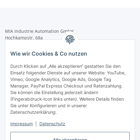
MIA Industrie Automation GmbH
Hochkampstr. 68a
45881 Gelsenkirchen
Wie wir Cookies & Co nutzen
Tel.: +49 (0)209 58900406
Fax: +49 (0)209 58904572
Durch Klicken auf „Alle akzeptieren“ gestatten Sie den
Einsatz folgender Dienste auf unserer Website: YouTube,
shop@mia-automation.de
Vimeo, Google Analytics, Google Ads, Google Tag
Gesetzliche Informationen
Manager, PayPal Express Checkout und Ratenzahlung.
Sie können die Einstellung jederzeit ändern
(Fingerabdruck-Icon links unten). Weitere Details finden
Informationen
Sie unter
Konfigurieren
und in unserer
Datenschutzerklärung
.
Impressum
|
Datenschutz
Alle akzeptieren