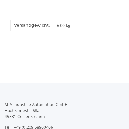
Produkteigenschaft
Wert
Versandgewicht:
6,00 kg
MIA Industrie Automation GmbH
Hochkampstr. 68a
45881 Gelsenkirchen
Tel.: +49 (0)209 58900406