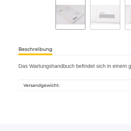
weitere Registerkarten anzeigen
Beschreibung
Das Wartungshandbuch befindet sich in einem g
Produkteigenschaft
Wert
Versandgewicht: