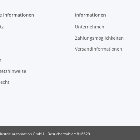
e Informationen
Informationen
tz
Unternehmen
Zahlungsmöglichkeiten
Versandinformationen
m
setzhinweise
recht
dustrie automation GmbH
Besucherzähler: 816629