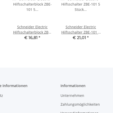
Schneider Electric
Schneider Electric
Hilfsschalterblock ZBE-
Hilfsschalter ZBE-101 5
101 5 Stück #new open
Stück #new open box
€ 16,81
*
€ 21,01
*
box
e Informationen
Informationen
tz
Unternehmen
Zahlungsmöglichkeiten