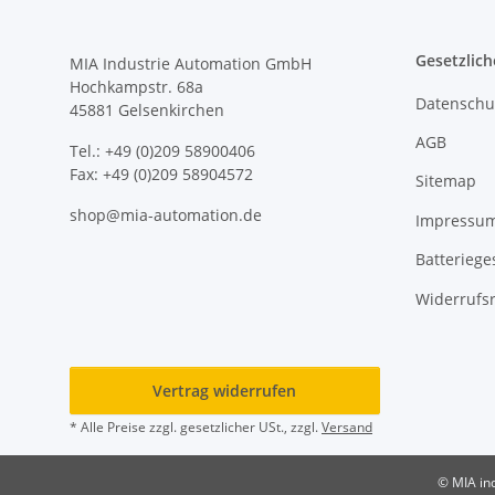
Gesetzlich
MIA Industrie Automation GmbH
Hochkampstr. 68a
Datenschu
45881 Gelsenkirchen
AGB
Tel.: +49 (0)209 58900406
Fax: +49 (0)209 58904572
Sitemap
shop@mia-automation.de
Impressu
Batteriege
Widerrufs
Vertrag widerrufen
* Alle Preise zzgl. gesetzlicher USt., zzgl.
Versand
© MIA in