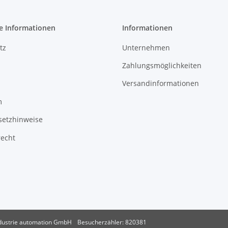
e Informationen
Informationen
tz
Unternehmen
Zahlungsmöglichkeiten
Versandinformationen
m
setzhinweise
recht
dustrie automation GmbH
Besucherzähler: 820381