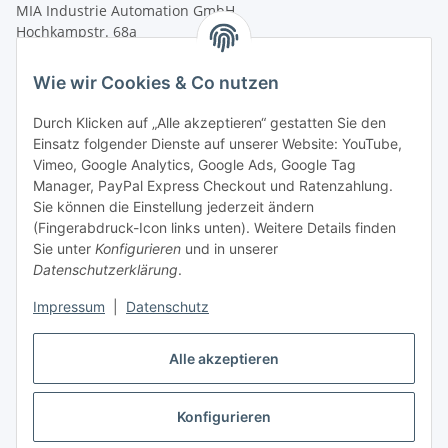
MIA Industrie Automation GmbH
Hochkampstr. 68a
45881 Gelsenkirchen
Wie wir Cookies & Co nutzen
Tel.: +49 (0)209 58900406
Fax: +49 (0)209 58904572
Durch Klicken auf „Alle akzeptieren“ gestatten Sie den
Einsatz folgender Dienste auf unserer Website: YouTube,
shop@mia-automation.de
Vimeo, Google Analytics, Google Ads, Google Tag
Gesetzliche Informationen
Manager, PayPal Express Checkout und Ratenzahlung.
Sie können die Einstellung jederzeit ändern
(Fingerabdruck-Icon links unten). Weitere Details finden
Informationen
Sie unter
Konfigurieren
und in unserer
Datenschutzerklärung
.
Impressum
|
Datenschutz
Alle akzeptieren
Konfigurieren
Vertrag widerrufen