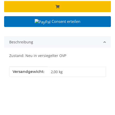
Consent erteilen
Beschreibung
Zustand: Neu in versiegelter OVP
Produkteigenschaft
Wert
Versandgewicht:
2,00 kg