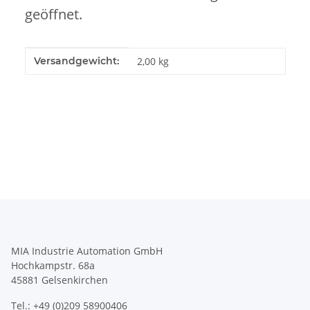
geöffnet.
Produkteigenschaft
Wert
Versandgewicht:
2,00 kg
MIA Industrie Automation GmbH
Hochkampstr. 68a
45881 Gelsenkirchen
Tel.: +49 (0)209 58900406