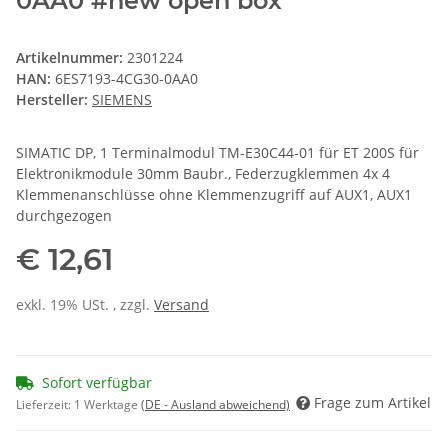
0AA0 #new open box
Artikelnummer:
2301224
HAN:
6ES7193-4CG30-0AA0
Hersteller:
SIEMENS
SIMATIC DP, 1 Terminalmodul TM-E30C44-01 für ET 200S für
Elektronikmodule 30mm Baubr., Federzugklemmen 4x 4
Klemmenanschlüsse ohne Klemmenzugriff auf AUX1, AUX1
durchgezogen
€ 12,61
exkl. 19% USt. , zzgl.
Versand
Sofort verfügbar
Frage zum Artikel
Lieferzeit:
1 Werktage
(DE - Ausland abweichend)