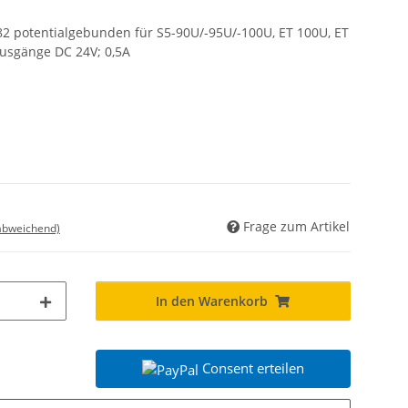
82 potentialgebunden für S5-90U/-95U/-100U, ET 100U, ET
usgänge DC 24V; 0,5A
Frage zum Artikel
 abweichend)
In den Warenkorb
Consent erteilen