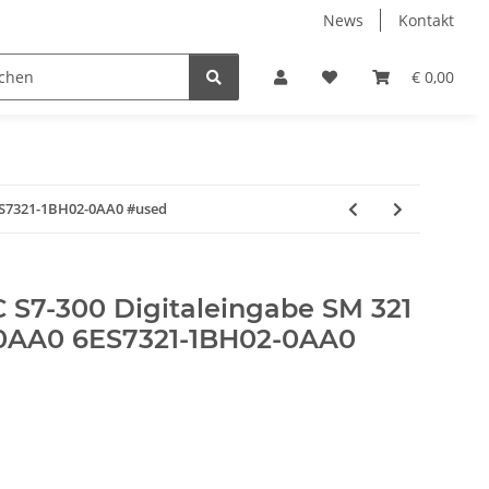
News
Kontakt
€ 0,00
ES7321-1BH02-0AA0 #used
 S7-300 Digitaleingabe SM 321
-0AA0 6ES7321-1BH02-0AA0