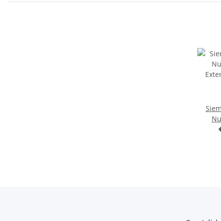
Sie
Nu
Ext
6SL3