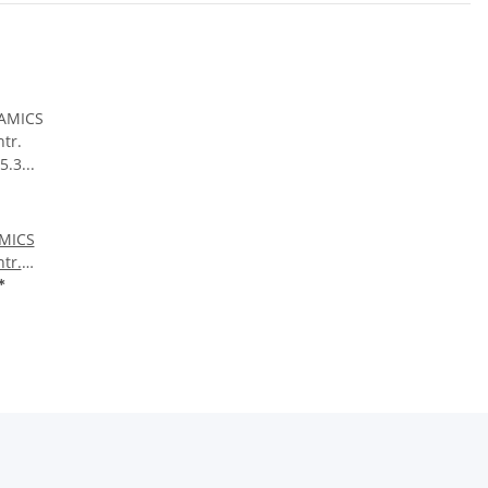
MICS
tr.
15.3
*
-0AA0