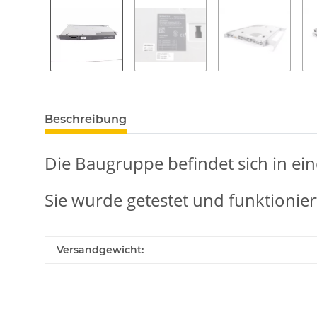
weitere Registerkarten anzeigen
Beschreibung
Die Baugruppe befindet sich in ei
Sie wurde getestet und funktionier
Produkteigenschaft
Wert
Versandgewicht: