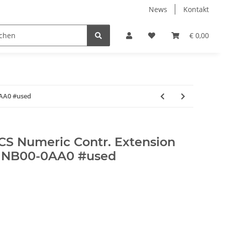
News
Kontakt
€ 0,00
0AA0 #used
S Numeric Contr. Extension
-1NB00-0AA0 #used