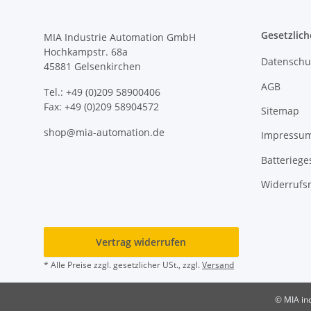
Gesetzlich
MIA Industrie Automation GmbH
Hochkampstr. 68a
Datenschu
45881 Gelsenkirchen
AGB
Tel.: +49 (0)209 58900406
Fax: +49 (0)209 58904572
Sitemap
shop@mia-automation.de
Impressu
Batteriege
Widerrufs
Vertrag widerrufen
* Alle Preise zzgl. gesetzlicher USt., zzgl.
Versand
© MIA in