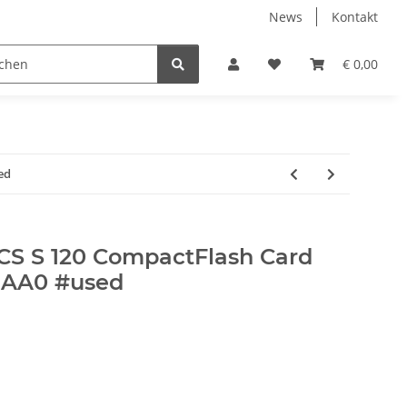
News
Kontakt
€ 0,00
ed
S S 120 CompactFlash Card
1AA0 #used