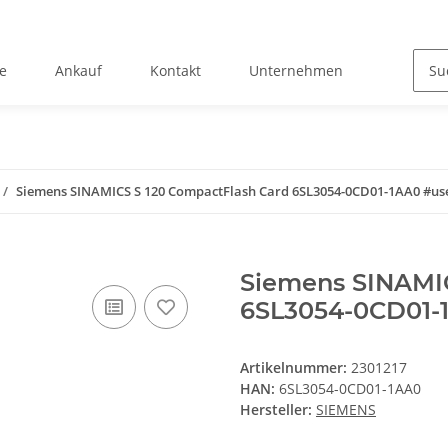
e
Ankauf
Kontakt
Unternehmen
Siemens SINAMICS S 120 CompactFlash Card 6SL3054-0CD01-1AA0 #us
Siemens SINAMIC
6SL3054-0CD01-
Artikelnummer:
2301217
HAN:
6SL3054-0CD01-1AA0
Hersteller:
SIEMENS