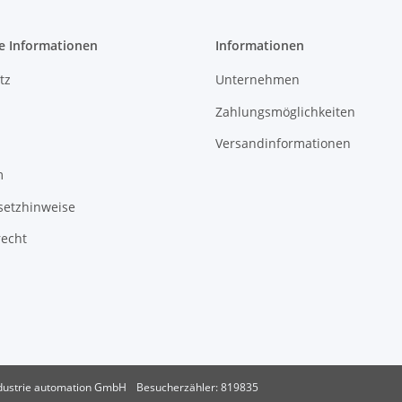
e Informationen
Informationen
tz
Unternehmen
Zahlungsmöglichkeiten
Versandinformationen
m
setzhinweise
recht
dustrie automation GmbH
Besucherzähler: 819835