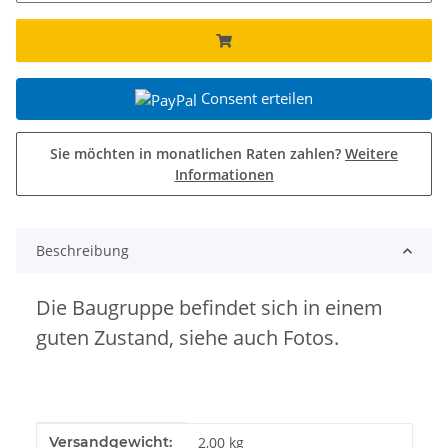
Consent erteilen
Sie möchten in monatlichen Raten zahlen?
Weitere
Informationen
Beschreibung
Die Baugruppe befindet sich in einem
guten Zustand, siehe auch Fotos.
Produkteigenschaft
Wert
Versandgewicht:
2,00 kg