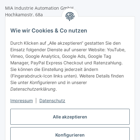
MIA Industrie Automation GmbH
Hochkampstr. 68a
45881 Gelsenkirchen
Wie wir Cookies & Co nutzen
Tel.: +49 (0)209 58900406
Fax: +49 (0)209 58904572
Durch Klicken auf „Alle akzeptieren“ gestatten Sie den
Einsatz folgender Dienste auf unserer Website: YouTube,
shop@mia-automation.de
Vimeo, Google Analytics, Google Ads, Google Tag
Gesetzliche Informationen
Manager, PayPal Express Checkout und Ratenzahlung.
Sie können die Einstellung jederzeit ändern
(Fingerabdruck-Icon links unten). Weitere Details finden
Informationen
Sie unter
Konfigurieren
und in unserer
Datenschutzerklärung
.
Impressum
|
Datenschutz
Alle akzeptieren
Konfigurieren
Vertrag widerrufen