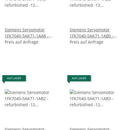
Siemens Servomotor
Siemens Servomotor
1FK7040-5AK71-1AA8 -
1FK7040-5AK71-1AB0 -
refurbished -12 Monate
Preis auf Anfrage
refurbished -12 Monate
Preis auf Anfrage
Garantie
Garantie
AUF LAGER
AUF LAGER
Siemens Servomotor
Siemens Servomotor