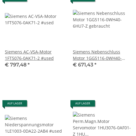
Siemens AC-VSA-Motor
Siemens Nebenschluss
1FT5076-0AK71-2 #used
Motor 1GG5116-0WH40-
6HU7-Z gebraucht
€ 797,48
*
€ 671,43
*
AUF LAGER
AUF LAGER