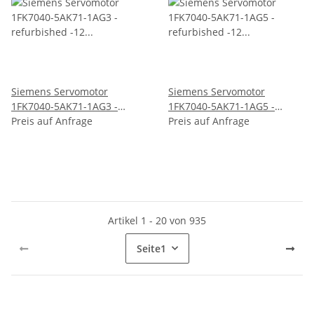
Siemens Servomotor
Siemens Servomotor
1FK7040-5AK71-1AG3 -
1FK7040-5AK71-1AG5 -
refurbished -12 Monate
Preis auf Anfrage
refurbished -12 Monate
Preis auf Anfrage
Garantie
Garantie
Artikel 1 - 20 von 935
Seite
1