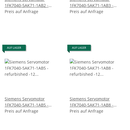
1FK7040-5AK71-1AB2 -
1FK7040-5AK71-1AB3 -
refurbished -12 Monate
Preis auf Anfrage
refurbished -12 Monate
Preis auf Anfrage
Garantie
Garantie
AUF LAGER
AUF LAGER
Siemens Servomotor
Siemens Servomotor
1FK7040-5AK71-1AB5 -
1FK7040-5AK71-1AB8 -
refurbished -12 Monate
Preis auf Anfrage
refurbished -12 Monate
Preis auf Anfrage
Garantie
Garantie