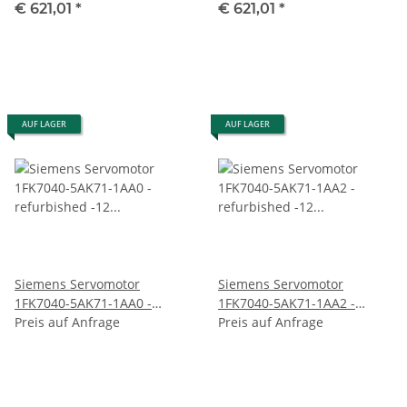
Z 1HU 3076-0AF01-Z
Z 1HU 3076-0AF01-Z
€ 621,01
*
€ 621,01
*
gebraucht
gebraucht
AUF LAGER
AUF LAGER
Siemens Servomotor
Siemens Servomotor
1FK7040-5AK71-1AA0 -
1FK7040-5AK71-1AA2 -
refurbished -12 Monate
Preis auf Anfrage
refurbished -12 Monate
Preis auf Anfrage
Garantie
Garantie