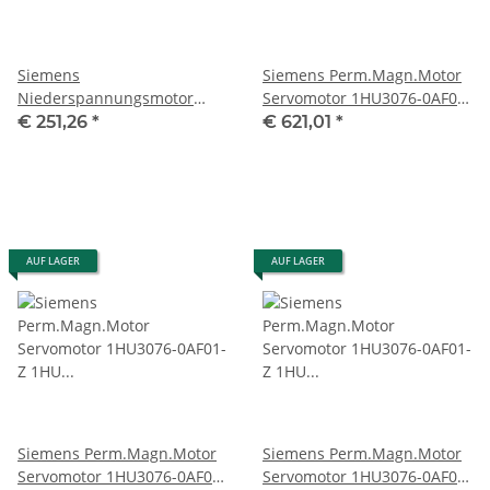
Siemens
Siemens Perm.Magn.Motor
Niederspannungsmotor
Servomotor 1HU3076-0AF01-
1LE1003-0DA22-2AB4 #used
Z 1HU 3076-0AF01-Z
€ 251,26
*
€ 621,01
*
gebraucht
AUF LAGER
AUF LAGER
Siemens Perm.Magn.Motor
Siemens Perm.Magn.Motor
Servomotor 1HU3076-0AF01-
Servomotor 1HU3076-0AF01-