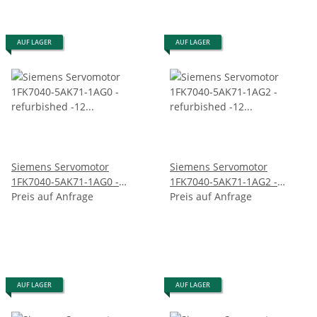
AUF LAGER
AUF LAGER
Siemens Servomotor
Siemens Servomotor
1FK7040-5AK71-1AG0 -
1FK7040-5AK71-1AG2 -
refurbished -12 Monate
Preis auf Anfrage
refurbished -12 Monate
Preis auf Anfrage
Garantie
Garantie
AUF LAGER
AUF LAGER