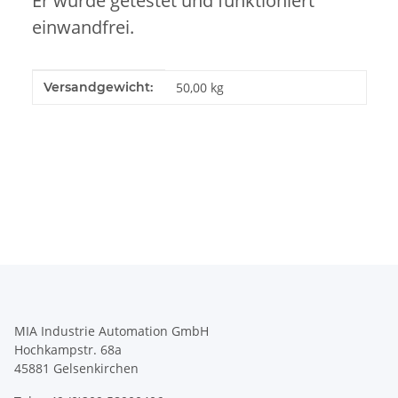
Er wurde getestet und funktioniert
einwandfrei.
Produkteigenschaft
Wert
Versandgewicht:
50,00 kg
MIA Industrie Automation GmbH
Hochkampstr. 68a
45881 Gelsenkirchen