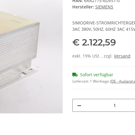
HAN:
6RA2775-6DV57-0
Hersteller:
SIEMENS
SIMODRIVE-STROMRICHTERGE
3AC 380V, 50HZ, 60HZ 3AC 41
€ 2.122,59
exkl. 19% USt. , zzgl.
Versand
Sofort verfügbar
Lieferzeit:
1 Werktage
(DE - Ausland