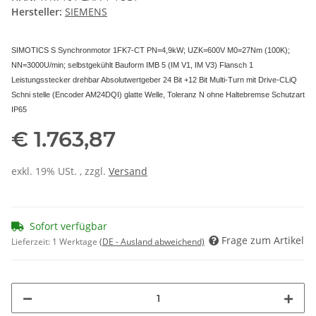
Hersteller:
SIEMENS
SIMOTICS S Synchronmotor 1FK7-CT PN=4,9kW; UZK=600V M0=27Nm (100K);
NN=3000U/min; selbstgekühlt Bauform IMB 5 (IM V1, IM V3) Flansch 1
Leistungsstecker drehbar Absolutwertgeber 24 Bit +12 Bit Multi-Turn mit Drive-CLiQ
Schni stelle (Encoder AM24DQI) glatte Welle, Toleranz N ohne Haltebremse Schutzart
IP65
€ 1.763,87
exkl. 19% USt. , zzgl.
Versand
Sofort verfügbar
Frage zum Artikel
Lieferzeit:
1 Werktage
(DE - Ausland abweichend)