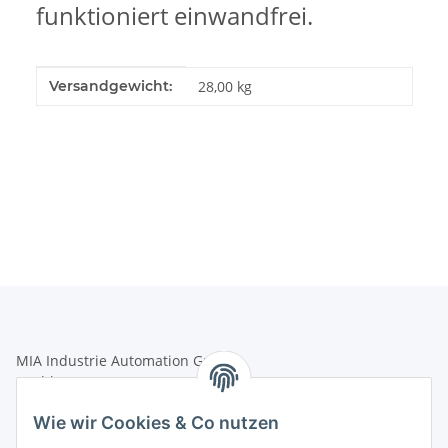
funktioniert einwandfrei.
Produkteigenschaft
Wert
Versandgewicht:
28,00 kg
MIA Industrie Automation GmbH
Hochkampstr. 68a
45881 Gelsenkirchen
Wie wir Cookies & Co nutzen
Tel.: +49 (0)209 58900406