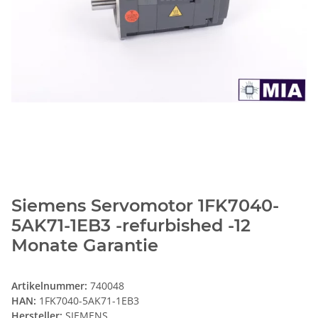
Siemens Servomotor 1FK7040-
5AK71-1EB3 -refurbished -12
Monate Garantie
Artikelnummer:
740048
HAN:
1FK7040-5AK71-1EB3
Hersteller:
SIEMENS