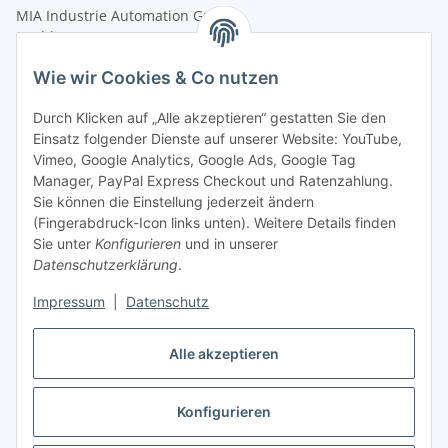
MIA Industrie Automation GmbH
Hochkampstr. 68a
45881 Gelsenkirchen
Wie wir Cookies & Co nutzen
Tel.: +49 (0)209 58900406
Fax: +49 (0)209 58904572
Durch Klicken auf „Alle akzeptieren“ gestatten Sie den
Einsatz folgender Dienste auf unserer Website: YouTube,
shop@mia-automation.de
Vimeo, Google Analytics, Google Ads, Google Tag
Manager, PayPal Express Checkout und Ratenzahlung.
Gesetzliche Informationen
Sie können die Einstellung jederzeit ändern
(Fingerabdruck-Icon links unten). Weitere Details finden
Informationen
Sie unter
Konfigurieren
und in unserer
Datenschutzerklärung
.
Impressum
|
Datenschutz
Alle akzeptieren
Konfigurieren
Vertrag widerrufen