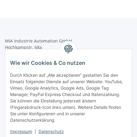
MIA Industrie Automation GmbH
Hochkampstr. 68a
45881 Gelsenkirchen
Wie wir Cookies & Co nutzen
Tel.: +49 (0)209 58900406
Fax: +49 (0)209 58904572
Durch Klicken auf „Alle akzeptieren“ gestatten Sie den
Einsatz folgender Dienste auf unserer Website: YouTube,
shop@mia-automation.de
Vimeo, Google Analytics, Google Ads, Google Tag
Gesetzliche Informationen
Manager, PayPal Express Checkout und Ratenzahlung.
Sie können die Einstellung jederzeit ändern
(Fingerabdruck-Icon links unten). Weitere Details finden
Informationen
Sie unter
Konfigurieren
und in unserer
Datenschutzerklärung
.
Impressum
|
Datenschutz