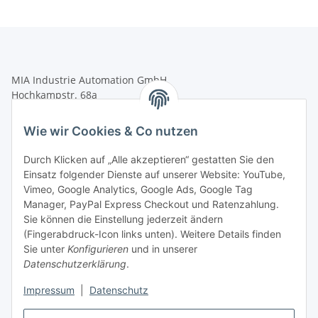
MIA Industrie Automation GmbH
Hochkampstr. 68a
45881 Gelsenkirchen
Wie wir Cookies & Co nutzen
Tel.: +49 (0)209 58900406
Fax: +49 (0)209 58904572
Durch Klicken auf „Alle akzeptieren“ gestatten Sie den
Einsatz folgender Dienste auf unserer Website: YouTube,
shop@mia-automation.de
Vimeo, Google Analytics, Google Ads, Google Tag
Gesetzliche Informationen
Manager, PayPal Express Checkout und Ratenzahlung.
Sie können die Einstellung jederzeit ändern
(Fingerabdruck-Icon links unten). Weitere Details finden
Informationen
Sie unter
Konfigurieren
und in unserer
Datenschutzerklärung
.
Impressum
|
Datenschutz