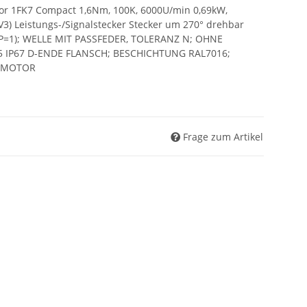
r 1FK7 Compact 1,6Nm, 100K, 6000U/min 0,69kW,
 V3) Leistungs-/Signalstecker Stecker um 270° drehbar
P=1); WELLE MIT PASSFEDER, TOLERANZ N; OHNE
 IP67 D-ENDE FLANSCH; BESCHICHTUNG RAL7016;
M MOTOR
Frage zum Artikel