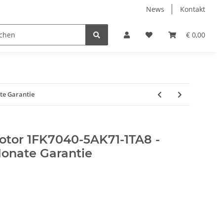
News
Kontakt
€ 0,00
te Garantie
tor 1FK7040-5AK71-1TA8 -
Monate Garantie