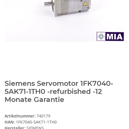
Siemens Servomotor 1FK7040-
5AK71-1TH0 -refurbished -12
Monate Garantie
Artikelnummer:
740179
HAN:
1FK7040-5AK71-1TH0
Hersteller:
SIEMENS