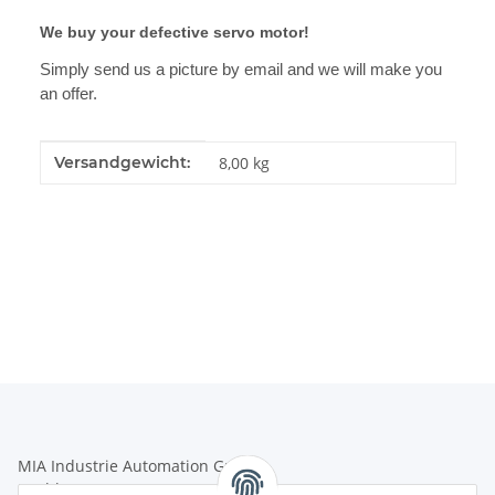
We buy your defective servo motor!
Simply send us a picture by email and we will make you
an offer.
Produkteigenschaft
Wert
Versandgewicht:
8,00 kg
MIA Industrie Automation GmbH
Hochkampstr. 68a