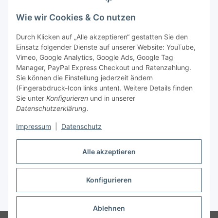
45881 Gelsenkirchen
Wie wir Cookies & Co nutzen
Tel.: +49 (0)209 58900406
Fax: +49 (0)209 58904572
Durch Klicken auf „Alle akzeptieren“ gestatten Sie den
Einsatz folgender Dienste auf unserer Website: YouTube,
shop@mia-automation.de
Vimeo, Google Analytics, Google Ads, Google Tag
Manager, PayPal Express Checkout und Ratenzahlung.
Gesetzliche Informationen
Sie können die Einstellung jederzeit ändern
(Fingerabdruck-Icon links unten). Weitere Details finden
Informationen
Sie unter
Konfigurieren
und in unserer
Datenschutzerklärung
.
Impressum
|
Datenschutz
Alle akzeptieren
Konfigurieren
Vertrag widerrufen
* Alle Preise zzgl. gesetzlicher USt., zzgl.
Versand
Ablehnen