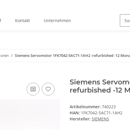
f
Kontakt
Unternehmen
toren
Siemens Servomotor 1FK7042-5AC71-1AH2 -refurbished -12 Mona
Siemens Servomo
refurbished -12 
Artikelnummer:
740223
HAN:
1FK7042-5AC71-1AH2
Hersteller:
SIEMENS