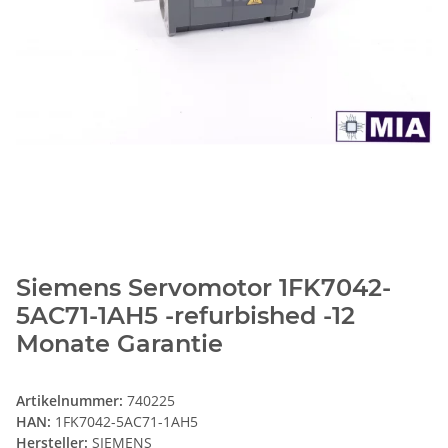
Siemens Servomotor 1FK7042-
5AC71-1AH5 -refurbished -12
Monate Garantie
Artikelnummer:
740225
HAN:
1FK7042-5AC71-1AH5
Hersteller:
SIEMENS