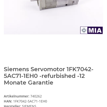
Siemens Servomotor 1FK7042-
5AC71-1EH0 -refurbished -12
Monate Garantie
Artikelnummer:
740262
HAN:
1FK7042-5AC71-1EH0
Hersteller:
SIEMENS